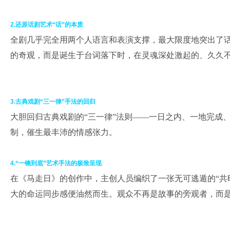
2.还原话剧艺术“话”的本质
全剧几乎完全用两个人语言和表演支撑，最大限度地突出了话
的奇观，而是诞生于台词落下时，在灵魂深处激起的、久久
3.古典戏剧“三一律”手法的回归
大胆回归古典戏剧的“三一律”法则——一日之内、一地完成
制，催生最丰沛的情感张力。
4.“一镜到底”艺术手法的极致呈现
在《马走日》的创作中，主创人员编织了一张无可逃遁的“共
大的命运同步感便油然而生。观众不再是故事的旁观者，而是