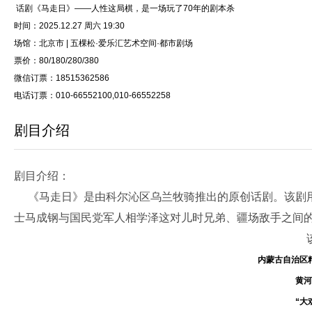
话剧《马走日》——人性这局棋，是一场玩了70年的剧本杀
时间：2025.12.27 周六 19:30
场馆：北京市 | 五棵松·爱乐汇艺术空间·都市剧场
票价：80/180/280/380
微信订票：18515362586
电话订票：010-66552100,010-66552258
剧目介绍
剧目介绍：
《马走日》是由科尔沁区乌兰牧骑推出的原创话剧。该剧用
士马成钢与国民党军人相学泽这对儿时兄弟、疆场敌手之间
内蒙古自治区
黄河
“大