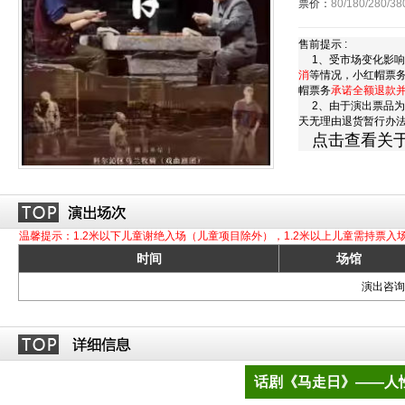
票价：
80/180/280/38
售前提示 :
1、受市场变化影响
消
等情况，小红帽票
帽票务
承诺全额退款
2、由于演出票品为
天无理由退货暂行办
点击查看关
温馨提示：1.2米以下儿童谢绝入场（儿童项目除外），1.2米以上儿童需持票入
时间
场馆
演出咨询订
话剧《马走日》——人