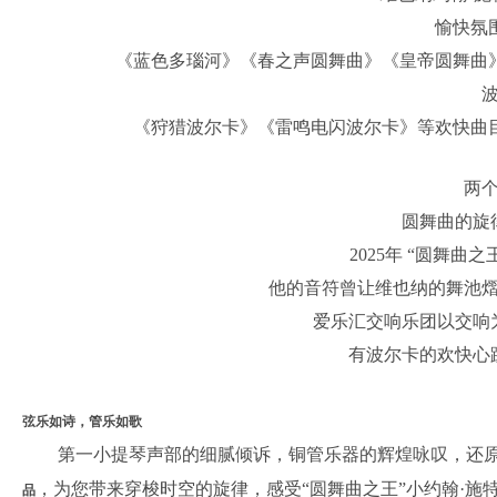
愉快氛
《蓝色多瑙河》《春之声圆舞曲》《皇帝圆舞曲
《狩猎波尔卡》《雷鸣电闪波尔卡》等欢快曲
两
圆舞曲的旋
2025年 “圆舞曲
他的音符曾让维也纳的舞池
爱乐汇交响乐团以交响
有波尔卡的欢快心
弦乐如诗，管乐如歌
第一小提琴声部的细腻倾诉，铜管乐器的辉煌咏叹，还原
，为您带来穿梭时空的旋律，感受“圆舞曲之王”小约翰·施
品