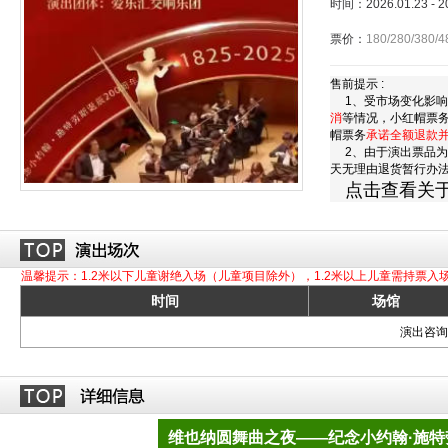
时间：2026.01.23 - 
票价：
180/280/380/4
售前提示 :
1、受市场变化影响
消
等情况，小红帽票
帽票务
承诺全额退款
2、由于演出票品为
天无理由退货暂行办
点击查看关
温馨提示：1.2米以下儿童谢绝入场（儿童项目除外），1.2米以上儿童需持票入
时间
场馆
演出咨询订
维也纳圆舞曲之夜——纪念小约翰·施特