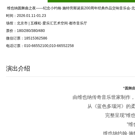
维也纳圆舞曲之夜——纪念小约翰·施特劳斯诞辰200周年经典作品交响音乐会-
时间：2026.01.11-01.23
场馆：北京市 | 五棵松·爱乐汇艺术空间·都市音乐厅
票价：180/280/380/480
微信订票：18515362586
电话订票：010-66552100,010-66552258
演出介绍
“圆舞
由维也纳传奇音乐世家制作，
从《蓝色多瑙河》的
完整呈现“维
“
维也纳约翰·施