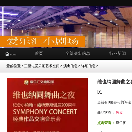
首页
全部演出信息
行业新闻
您的位置：
三里屯爱乐汇艺术空间
>
演出信息
> 详细信息 >
维也纳圆舞曲之
民
当前有0位参与的评论
商品状态：
热卖
点击查看：
座位图